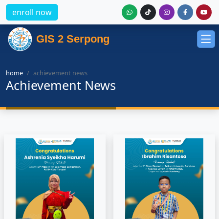
enroll now
GIS 2 Serpong
home
achievement news
Achievement News