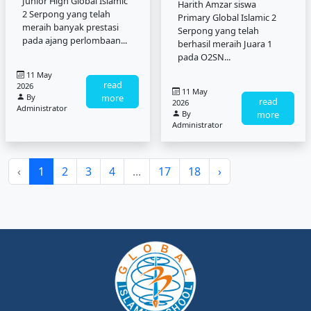
Junior High Global Islamic
Harith Amzar siswa
2 Serpong yang telah
Primary Global Islamic 2
meraih banyak prestasi
Serpong yang telah
pada ajang perlombaan...
berhasil meraih Juara 1
pada O2SN...
11 May
read
2026
11 May
By
more
read
2026
Administrator
By
more
Administrator
‹
1
2
3
4
...
17
18
›