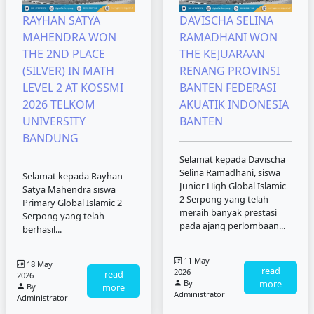
RAYHAN SATYA
DAVISCHA SELINA
MAHENDRA WON
RAMADHANI WON
THE 2ND PLACE
THE KEJUARAAN
(SILVER) IN MATH
RENANG PROVINSI
LEVEL 2 AT KOSSMI
BANTEN FEDERASI
2026 TELKOM
AKUATIK INDONESIA
UNIVERSITY
BANTEN
BANDUNG
Selamat kepada Davischa
Selina Ramadhani, siswa
Selamat kepada Rayhan
Junior High Global Islamic
Satya Mahendra siswa
2 Serpong yang telah
Primary Global Islamic 2
meraih banyak prestasi
Serpong yang telah
pada ajang perlombaan...
berhasil...
11 May
18 May
read
2026
read
2026
By
more
By
more
Administrator
Administrator