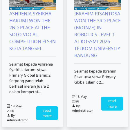
ASHRENIA SYEIKHA
IBRAHIM RISANTOSA
HARUMI WON THE
WON THE 3RD PLACE
2ND PLACE AT THE
(BRONZE) IN
SOLO VOCAL
ROBOTICS LEVEL 1
COMPETITION FLS3N
AT KOSSMI 2026
KOTA TANGSEL
TELKOM UNIVERSITY
BANDUNG
Selamat kepada Ashrenia
Syeikha Harumi siswa
Selamat kepada Ibrahim
Primary Global Islamic 2
Risantosa siswa Primary
Serpong yang telah
Global Islamic 2...
berhasil meraih Juara 2
dalam kompetisi...
18 May
read
2026
By
more
18 May
read
Administrator
2026
By
more
Administrator