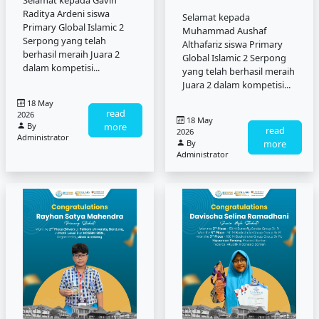
Selamat kepada Gavin
Raditya Ardeni siswa
Selamat kepada
Primary Global Islamic 2
Muhammad Aushaf
Serpong yang telah
Althafariz siswa Primary
berhasil meraih Juara 2
Global Islamic 2 Serpong
dalam kompetisi...
yang telah berhasil meraih
Juara 2 dalam kompetisi...
18 May
read
2026
18 May
By
more
read
2026
Administrator
By
more
Administrator