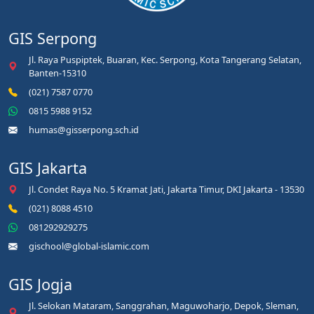
GIS Serpong
Jl. Raya Puspiptek, Buaran, Kec. Serpong, Kota Tangerang Selatan,
Banten-15310
(021) 7587 0770
0815 5988 9152
humas@gisserpong.sch.id
GIS Jakarta
Jl. Condet Raya No. 5 Kramat Jati, Jakarta Timur, DKI Jakarta - 13530
(021) 8088 4510
081292929275
gischool@global-islamic.com
GIS Jogja
Jl. Selokan Mataram, Sanggrahan, Maguwoharjo, Depok, Sleman,